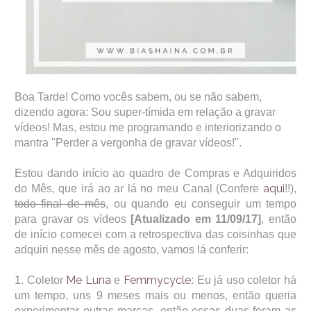
Boa Tarde! Como vocês sabem, ou se não sabem,
dizendo agora: Sou super-tímida em relação a gravar
vídeos! Mas, estou me programando e interiorizando o
mantra "Perder a vergonha de gravar vídeos!".
Estou dando início ao quadro de Compras e Adquiridos
aqui
do Mês, que irá ao ar lá no meu Canal (Confere
!!),
todo final de mês
, ou quando eu conseguir um tempo
para gravar os vídeos
[Atualizado em 11/09/17]
, então
de início comecei com a retrospectiva das coisinhas que
adquiri nesse mês de agosto, vamos lá conferir:
Me Luna
Femmycycle
1. Coletor
e
: Eu já uso coletor há
um tempo, uns 9 meses mais ou menos, então queria
experimentar outras marcas, então essas duas foram as