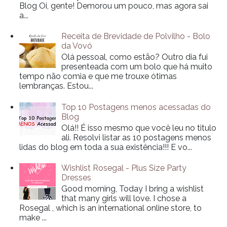
Blog Oi, gente! Demorou um pouco, mas agora sai
a...
Receita de Brevidade de Polvilho - Bolo
da Vovó
Olá pessoal, como estão? Outro dia fui
presenteada com um bolo que há muito
tempo não comia e que me trouxe ótimas
lembranças. Estou...
Top 10 Postagens menos acessadas do
Blog
Olá!! É isso mesmo que você leu no titulo
ali. Resolvi listar as 10 postagens menos
lidas do blog em toda a sua existência!!! E vo...
Wishlist Rosegal - Plus Size Party
Dresses
Good morning, Today I bring a wishlist
that many girls will love. I chose a
Rosegal , which is an international online store, to
make ...