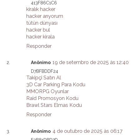
413F86C1C6
kiralık hacker
hacker arıyorum
tütün dünyası
hacker bul
hacker kirala
Responder
19 de setembro de 2025 às 12:40
Anônimo
D7BFBDDF24
Takipçi Satın Al
3D Car Parking Para Kodu
MMORPG Oyunlar
Raid Promosyon Kodu
Brawl Stars Elmas Kodu
Responder
4 de outubro de 2025 às 06:17
Anônimo
E3B81DBD7D