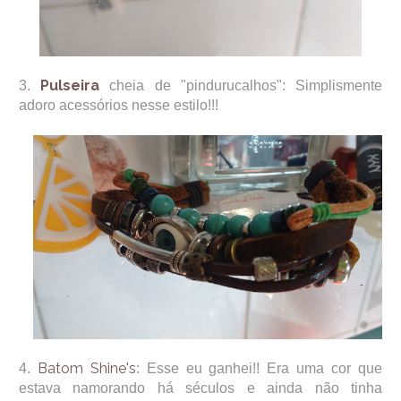
Pulseira
3.
cheia de "pindurucalhos": Simplismente
adoro acessórios nesse estilo!!!
Batom Shine's
4.
: Esse eu ganhei!! Era uma cor que
estava namorando há séculos e ainda não tinha