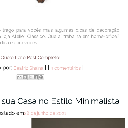
je trago para vocês mais algumas dicas de decoração
 loja Atelier Clássico. Que aí trabalha em home-office?
dica é para vocês.
Quero Ler o Post Completo!
o por:
|
|
|
Beatriz Shaina
3 comentários
sua Casa no Estilo Minimalista
ostado em
28 de junho de 2021