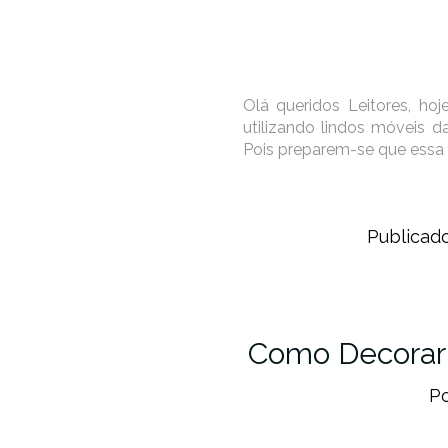
Olá queridos Leitores, ho
utilizando lindos móveis da
Pois preparem-se que essa 
Publicad
Como Decorar 
P