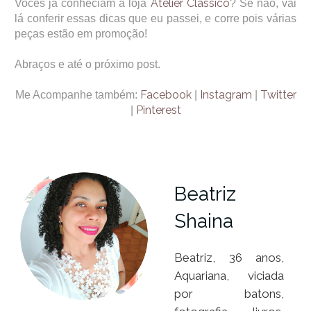
Atelier Clássico
Vocês já conheciam a loja
? Se não, vai
lá conferir essas dicas que eu passei, e corre pois várias
peças estão em promoção!
Abraços e até o próximo post.
Facebook
Instagram
Twitter
Me Acompanhe também:
|
|
Pinterest
|
Beatriz
Shaina
Beatriz, 36 anos,
Aquariana, viciada
por batons,