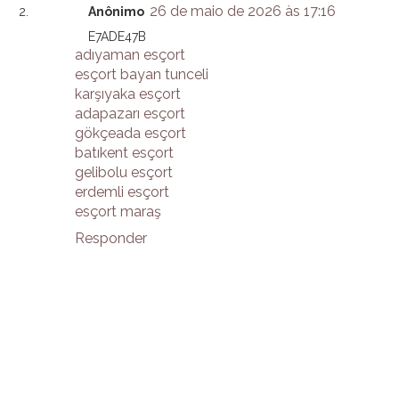
26 de maio de 2026 às 17:16
Anônimo
E7ADE47B
adıyaman esçort
esçort bayan tunceli
karşıyaka esçort
adapazarı esçort
gökçeada esçort
batıkent esçort
gelibolu esçort
erdemli esçort
esçort maraş
Responder