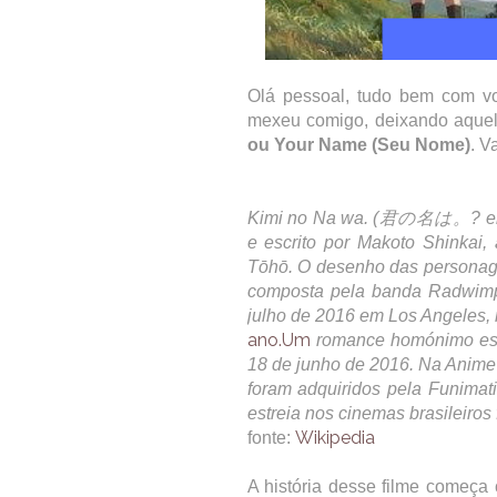
Olá pessoal, tudo bem com v
mexeu comigo, deixando aquel
ou Your Name (Seu Nome)
. V
Kimi no Na wa. (君の名は。? em in
e escrito por Makoto Shinkai,
Tōhō. O desenho das personage
composta pela banda Radwimp
julho de 2016 em Los Angeles, 
ano.Um
romance homónimo escri
18 de junho de 2016. Na Anime E
foram adquiridos pela Funimat
estreia nos cinemas brasileiros
Wikipedia
fonte:
A história desse filme começa