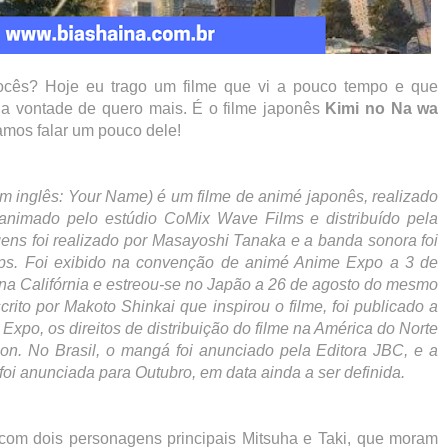
ocês? Hoje eu trago um filme que vi a pouco tempo e que
a vontade de quero mais. É o filme japonês
Kimi no Na wa
amos falar um pouco dele!
glês: Your Name) é um filme de animé japonês, realizado
 animado pelo estúdio CoMix Wave Films e distribuído pela
ns foi realizado por Masayoshi Tanaka e a banda sonora foi
s. Foi exibido na convenção de animé Anime Expo a 3 de
na Califórnia e estreou-se no Japão a 26 de agosto do mesmo
to por Makoto Shinkai que inspirou o filme, foi publicado a
xpo, os direitos de distribuição do filme na América do Norte
ion. No Brasil, o mangá foi anunciado pela Editora JBC, e a
 foi anunciada para Outubro, em data ainda a ser definida.
 com dois personagens principais Mitsuha e Taki, que moram