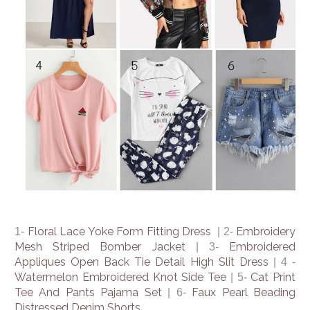
Floral Lace Yoke Form Fitting Dress
Embroidery
1-
| 2-
Mesh Striped Bomber Jacket
Embroidered
| 3-
Appliques Open Back Tie Detail High Slit Dress
| 4 -
Watermelon Embroidered Knot Side Tee
Cat Print
| 5-
Tee And Pants Pajama Set
Faux Pearl Beading
| 6-
Distressed Denim Shorts