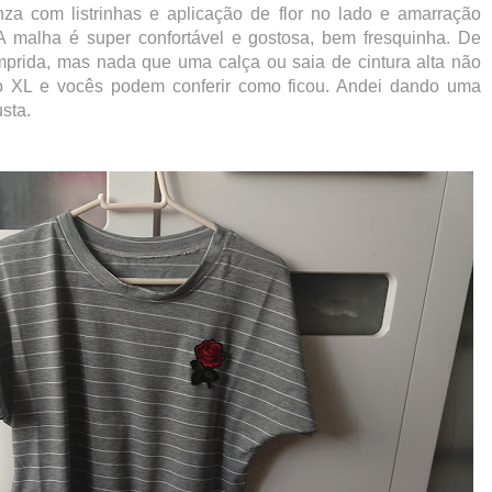
za com listrinhas e aplicação de flor no lado e amarração
! A malha é super confortável e gostosa, bem fresquinha. De
omprida, mas nada que uma calça ou saia de cintura alta não
o XL e vocês podem conferir como ficou. Andei dando uma
sta.