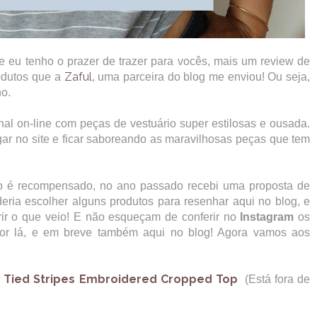
 eu tenho o prazer de trazer para vocês, mais um review de
Zaful
odutos que a
, uma parceira do blog me enviou! Ou seja,
no.
nal on-line com peças de vestuário super estilosas e ousada.
ar no site e ficar saboreando as maravilhosas peças que tem
to é recompensado, no ano passado recebi uma proposta de
deria escolher alguns produtos para resenhar aqui no blog, e
ir o que veio! E não esqueçam de conferir no
Instagram
os
 por lá, e em breve também aqui no blog! Agora vamos aos
w Tied Stripes Embroidered Cropped Top
(Está fora de