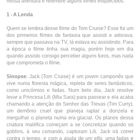
nessa aventura e relembre alguns filmes esquecidos.
1 - A Lenda
Quem se lembra desse filme do Tom Cruise? Esse foi um
dos primeiros filmes de fantasia que assisti e adorava,
sempre que passava na TV, lá estava eu assistindo. Para
a época o filme tinha sua magia, porém hoje em dia
quando assisto consigo perceber alguns furos, mas nada
que comprometa o filme.
Sinopse
: Jack (Tom Cruise) é um jovem camponês que
vive numa floresta mágica, repleta de seres fantásticos,
como unicórnios e fadas. Num belo dia, Jack resolve
levar a Princesa Lili (Mia Sara) para passear e ela acaba
chamando a atenção do Senhor das Trevas (Tim Curry),
um demônio cruel que planeja raptar a donzela e
mergulhar o planeta numa era glacial. Os planos dessa
criatura maléfica começam a se concretizar quando os
goblins, à seu comando, capturam Lili. Jack irá correr
contra o tempo, e com a ajuda de um elfo, uma fadas e