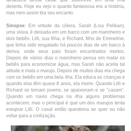
deserta. Hoje eu vejo o quanto fantasiosa era a história,
mas nem assim tira seu encanto.
Sinopse
: Em virtude da cólera, Sarah (Lisa Pelikan),
uma viúva, é deixada em um barco com um marinheiro e
dois bebês: Lilli, sua filha, e Richard, filho de Emmeline,
que tinha sido resgatado há poucos dias de um barco à
deriva, onde seus pais foram encontrados mortos.
Depois de vários dias o marinheiro pensa em matar os
bebês para economizar água, mas Sarah não aceita tal
atitude e mata o marujo. Depois de muitos dias ela chega
com os bebês em uma bela ilha. Ela educa as crianças e
quando elas têm quase 8 anos, ela morre. Quando Lilli e
Richard se tornam jovens, se apaixonam e se "casam".
Quando um navio chega na ilha alguns problemas
acontecem, mas o principal é que um dos marujos tenta
estuprar Lilli. O casal então questiona se quer ou não
voltar para a civilização.