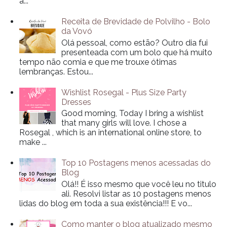
a...
Receita de Brevidade de Polvilho - Bolo
da Vovó
Olá pessoal, como estão? Outro dia fui
presenteada com um bolo que há muito
tempo não comia e que me trouxe ótimas
lembranças. Estou...
Wishlist Rosegal - Plus Size Party
Dresses
Good morning, Today I bring a wishlist
that many girls will love. I chose a
Rosegal , which is an international online store, to
make ...
Top 10 Postagens menos acessadas do
Blog
Olá!! É isso mesmo que você leu no titulo
ali. Resolvi listar as 10 postagens menos
lidas do blog em toda a sua existência!!! E vo...
Como manter o blog atualizado mesmo