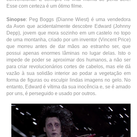
Esse com certeza é um ótimo filme.
Sinopse
: Peg Boggs (Dianne Wiest) é uma vendedora
da Avon que acidentalmente descobre Edward (Johnny
Depp), jovem que mora sozinho em um castelo no topo
de uma montanha, criado por um inventor (Vincent Price)
que morreu antes de dar mãos ao estranho ser, que
possui apenas enormes lâminas no lugar delas. Isto o
impede de poder se aproximar dos humanos, a não ser
para criar revolucionários cortes de cabelos, mas ele dá
vazão à sua solidão interior ao podar a vegetação em
forma de figuras ou esculpir lindas imagens no gelo. No
entanto, Edward é vítima da sua inocência e, se é amado
por uns, é perseguido e usado por outros.