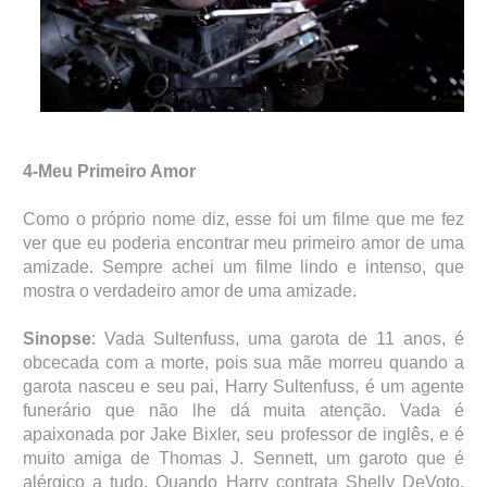
4-Meu Primeiro Amor
Como o próprio nome diz, esse foi um filme que me fez
ver que eu poderia encontrar meu primeiro amor de uma
amizade. Sempre achei um filme lindo e intenso, que
mostra o verdadeiro amor de uma amizade.
Sinopse
: Vada Sultenfuss, uma garota de 11 anos, é
obcecada com a morte, pois sua mãe morreu quando a
garota nasceu e seu pai, Harry Sultenfuss, é um agente
funerário que não lhe dá muita atenção. Vada é
apaixonada por Jake Bixler, seu professor de inglês, e é
muito amiga de Thomas J. Sennett, um garoto que é
alérgico a tudo. Quando Harry contrata Shelly DeVoto,